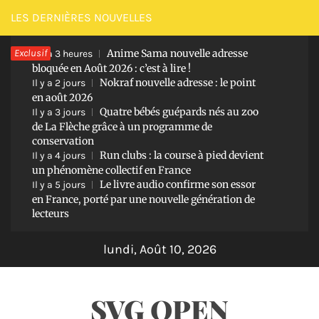
Passer
LES DERNIÈRES NOUVELLES
au
Exclusif
Anime Sama nouvelle adresse
contenu
Il y a 3 heures
bloquée en Août 2026 : c’est à lire !
Nokraf nouvelle adresse : le point
Il y a 2 jours
en août 2026
Quatre bébés guépards nés au zoo
Il y a 3 jours
de La Flèche grâce à un programme de
conservation
Run clubs : la course à pied devient
Il y a 4 jours
un phénomène collectif en France
Le livre audio confirme son essor
Il y a 5 jours
en France, porté par une nouvelle génération de
lecteurs
lundi, Août 10, 2026
SVG OPEN