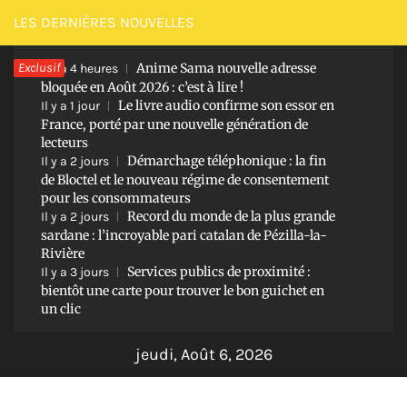
Passer
LES DERNIÈRES NOUVELLES
au
Exclusif
Anime Sama nouvelle adresse
contenu
Il y a 4 heures
bloquée en Août 2026 : c’est à lire !
Le livre audio confirme son essor en
Il y a 1 jour
France, porté par une nouvelle génération de
lecteurs
Démarchage téléphonique : la fin
Il y a 2 jours
de Bloctel et le nouveau régime de consentement
pour les consommateurs
Record du monde de la plus grande
Il y a 2 jours
sardane : l’incroyable pari catalan de Pézilla-la-
Rivière
Services publics de proximité :
Il y a 3 jours
bientôt une carte pour trouver le bon guichet en
un clic
jeudi, Août 6, 2026